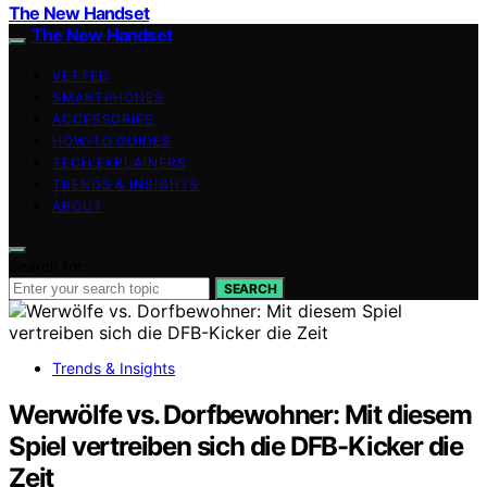
The New Handset
The New Handset
VETTED
SMARTPHONES
ACCESSORIES
HOW-TO GUIDES
TECH EXPLAINERS
TRENDS & INSIGHTS
ABOUT
Search for:
SEARCH
Trends & Insights
Werwölfe vs. Dorfbewohner: Mit diesem
Spiel vertreiben sich die DFB-Kicker die
Zeit