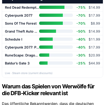
Red Dead Redemption 2
-75%
$14.99
Cyberpunk 2077
-70%
$17.99
Sons Of The Forest
-70%
$8.99
Grand Theft Auto V Enhanced
-50%
$14.99
Schedule I
-40%
$11.99
Cyberpunk 2077: Phantom Liberty
-40%
$17.99
RuneScape: Dragonwilds
-30%
$20.99
Baldur’s Gate 3
-25%
$44.99
Live · Steam store (current discounts)
Warum das Spielen von Werwölfe für
die DFB-Kicker relevant ist
Das öffentliche Bekanntwerden, dass die deutschen