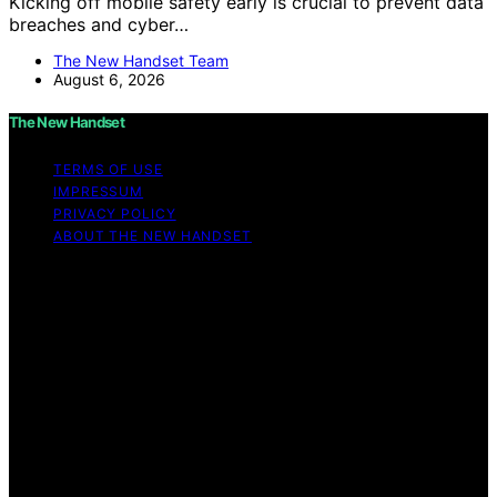
Kicking off mobile safety early is crucial to prevent data
breaches and cyber…
The New Handset Team
August 6, 2026
The New Handset
TERMS OF USE
IMPRESSUM
PRIVACY POLICY
ABOUT THE NEW HANDSET
Copyright © 2026 The New Handset Content on The
New Handset is created and published using artificial
intelligence (AI) for general informational and
educational purposes. Affiliate disclaimer As an affiliate,
we may earn a commission from qualifying purchases.
We get commissions for purchases made through links
on this website from Amazon and other third parties.
The New Handset is an independent editorial platform
and is not affiliated with any manufacturers or
trademark holders using similar names for physical
consumer products.